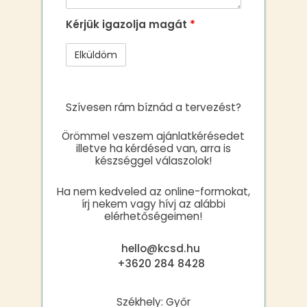
Kérjük igazolja magát
*
Szívesen rám bíznád a tervezést?
Örömmel veszem ajánlatkérésedet
illetve ha kérdésed van, arra is
készséggel válaszolok!
Ha nem kedveled az online-formokat,
írj nekem vagy hívj az alábbi
elérhetőségeimen!
hello@kcsd.hu
+3620 284 8428
Székhely: Győr